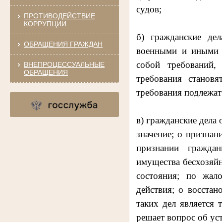
судов;
ПРОТИВОДЕЙСТВИЕ
КОРРУПЦИИ
б) гражданские де
ОБРАЩЕНИЯ ГРАЖДАН
военными и иными с
собой требований,
ВНЕПРОЦЕССУАЛЬНЫЕ
ОБРАЩЕНИЯ
требования станов
требования подлежат
в) гражданские дела
значение; о призна
признании гражда
имущества бесхозяйн
состояния; по жал
действия; о восста
таких дел является 
решает вопрос об ус