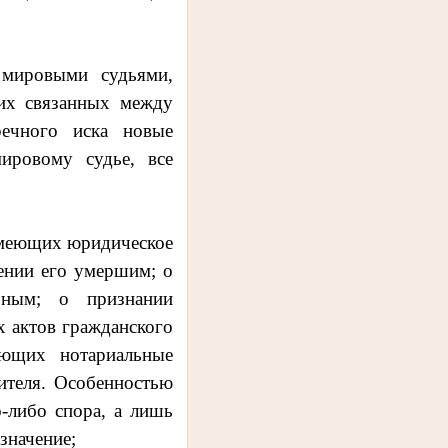
 мировыми судьями,
ких связанных между
речного иска новые
ировому судье, все
 имеющих юридическое
ении его умершим; о
бным; о признании
х актов гражданского
яющих нотариальные
ителя. Особенностью
о-либо спора, а лишь
значение;