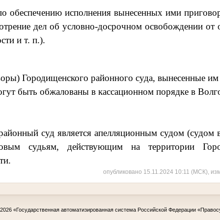
по обеспечению исполнения вынесенных ими пригово
отрение дел об условно-досрочном освобождении от 
ти и т. п.).
) Городищенского районного суда, вынесенные им в
огут быть обжалованы в кассационном порядке в Волг
нный суд является апелляционным судом (судом в
вым судьям, действующим на территории Горо
ти.
опубликовано 15.11.2024 10:11 (МСК), из
-2026
«Государственная автоматизированная система Российской Федерации «Правос