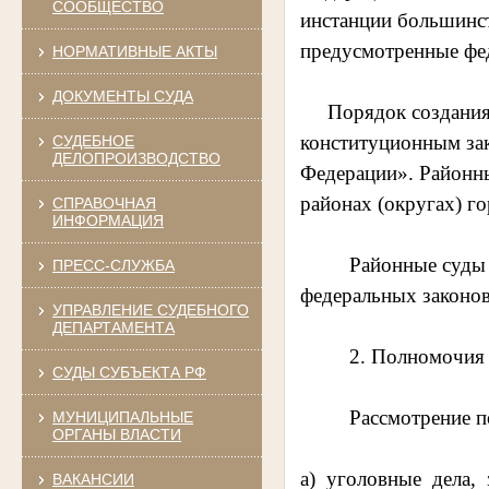
СООБЩЕСТВО
инстанции большинст
предусмотренные фе
НОРМАТИВНЫЕ АКТЫ
ДОКУМЕНТЫ СУДА
Порядок создания 
конституционным зак
СУДЕБНОЕ
ДЕЛОПРОИЗВОДСТВО
Федерации». Районны
районах (округах) го
СПРАВОЧНАЯ
ИНФОРМАЦИЯ
Районные суды соз
ПРЕСС-СЛУЖБА
федеральных законов
УПРАВЛЕНИЕ СУДЕБНОГО
ДЕПАРТАМЕНТА
2. Полномочия ра
СУДЫ СУБЪЕКТА РФ
Рассмотрение по п
МУНИЦИПАЛЬНЫЕ
ОРГАНЫ ВЛАСТИ
а) уголовные дела
ВАКАНСИИ