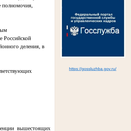
е полномочия,
ным
е Российской
йонного деления, в
https://gossluzhba.gov.ru/
тветствующих
тенции вышестоящих