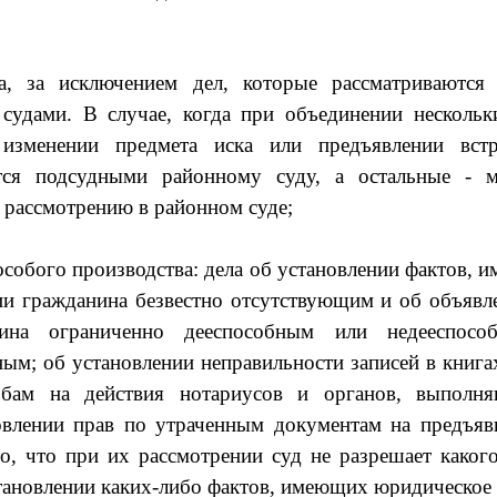
ла, за исключением дел, которые рассматриваются
удами. В случае, когда при объединении несколь
 изменении предмета иска или предъявлении вст
ятся подсудными районному суду, а остальные - м
 рассмотрению в районном суде;
 особого производства: дела об установлении фактов,
нии гражданина безвестно отсутствующим и об объявл
нина ограниченно дееспособным или недееспосо
ым; об установлении неправильности записей в книга
обам на действия нотариусов и органов, выполн
новлении прав по утраченным документам на предъяв
то, что при их рассмотрении суд не разрешает каког
тановлении каких-либо фактов, имеющих юридическое 