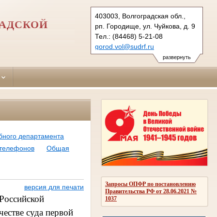
403003, Волгоградская обл.,
РАДСКОЙ
рп. Городище, ул. Чуйкова, д. 9
Тел.: (84468) 5-21-08
gorod.vol@sudrf.ru
развернуть
бного департамента
 телефонов
Общая
Запросы ОПФР по постановлению
версия для печати
Правительства РФ от 28.06.2021 №
 Российской
1037
честве суда первой