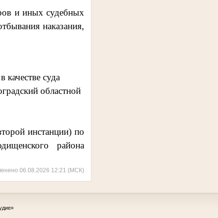
ров и иных судебных
отбывания наказания,
 качестве суда
оградский областной
торой инстанции) по
дищенского района
менено 06.08.2026 12:21 (МСК)
удие»